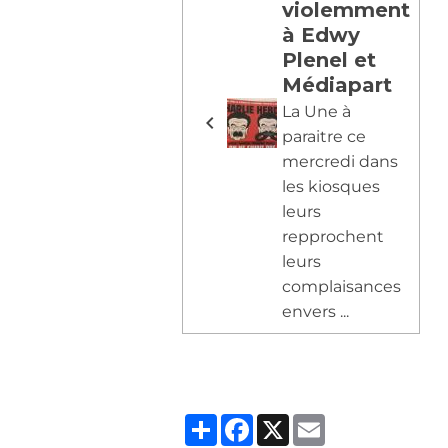
violemment
à Edwy
Plenel et
Médiapart
La Une à
paraitre ce
mercredi dans
les kiosques
leurs
repprochent
leurs
complaisances
envers ...
Partager
Facebook
X
Email