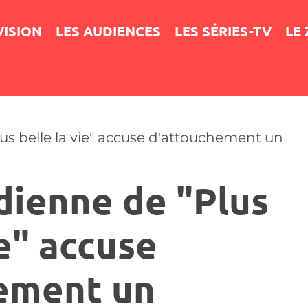
VISION
LES AUDIENCES
LES SÉRIES-TV
LE
s belle la vie" accuse d'attouchement un
ienne de "Plus
ie" accuse
ement un