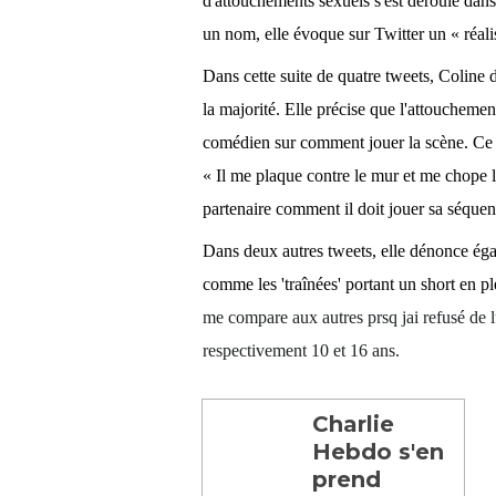
d'attouchements sexuels s'est déroulé dans 
un nom, elle évoque sur Twitter un « réalis
Dans cette suite de quatre tweets, Coline d'
la majorité. Elle précise que l'attouchemen
comédien sur comment jouer la scène. Ce 
« Il me plaque contre le mur et me chope
partenaire comment il doit jouer sa séquenc
Dans deux autres tweets, elle dénonce égal
comme les 'traînées' portant un short en p
me compare aux autres prsq jai refusé de l
respectivement 10 et 16 ans.
Charlie
Hebdo s'en
prend