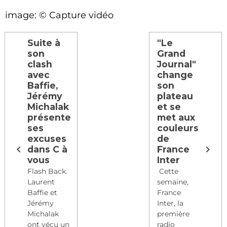
image: © Capture vidéo
Suite à
"Le
son
Grand
clash
Journal"
avec
change
Baffie,
son
Jérémy
plateau
Michalak
et se
présente
met aux
ses
couleurs
excuses
de
dans C à
France
vous
Inter
Flash Back.
Cette
Laurent
semaine,
Baffie et
France
Jérémy
Inter, la
Michalak
première
ont vécu un
radio