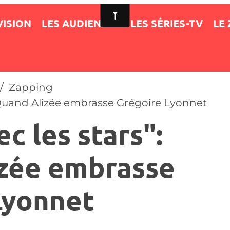
VISION
LES AUDIENCES
LES SÉRIES-TV
LE
Zapping
 Quand Alizée embrasse Grégoire Lyonnet
c les stars":
zée embrasse
Lyonnet