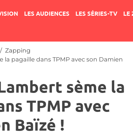
VISION
LES AUDIENCES
LES SÉRIES-TV
LE
Zapping
 la pagaille dans TPMP avec son Damien
Lambert sème la
dans TPMP avec
n Baïzé !