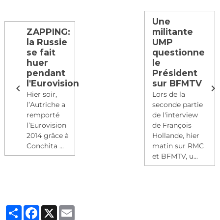
Une
ZAPPING:
militante
la Russie
UMP
se fait
questionne
huer
le
pendant
Président
l'Eurovision
sur BFMTV
Hier soir,
Lors de la
l’Autriche a
seconde partie
remporté
de l'interview
l’Eurovision
de François
2014 grâce à
Hollande, hier
Conchita ...
matin sur RMC
et BFMTV, u...
Partager
Facebook
X
Email