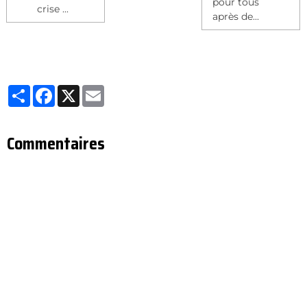
pour tous
crise ...
après de...
Partager
Facebook
X
Email
Commentaires