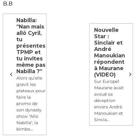
B.B
Nabilla:
"Nan mais
Nouvelle
allô Cyril,
Star :
tu
Sinclair et
présentes
André
TPMP et
Manoukian
tu invites
répondent
même pas
à Maurane
Nabilla ?"
(VIDEO)
Alors qu'elle
Sur Europe1
gravit les
Maurane avait
plateaux pour
avoué sa
faire la
déception
promo de
envers André
son dynasty
Manoukian et
show "Allo
Sincla...
Nabilla", la
bimbo...