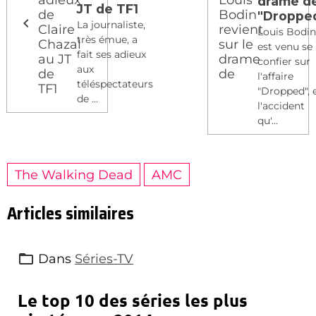
drame d
JT de TF1
"Droppe
La journaliste,
Louis Bodi
très émue, a
est venu se
fait ses adieux
confier sur
aux
l'affaire
téléspectateurs
"Dropped", 
de ...
l'accident
qu'...
The Walking Dead
AMC
Articles similaires
Dans
Séries-TV
Le top 10 des séries les plus