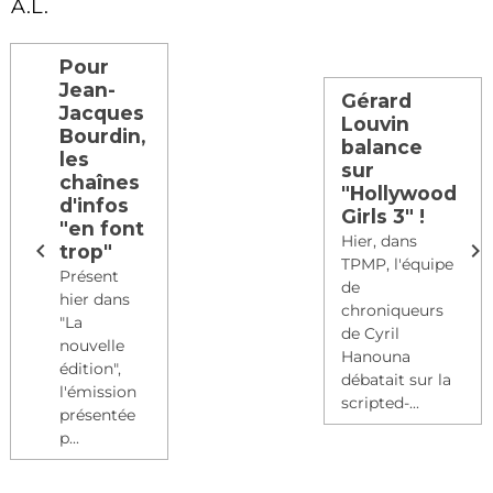
A.L.
Pour
Jean-
Gérard
Jacques
Louvin
Bourdin,
balance
les
sur
chaînes
"Hollywood
d'infos
Girls 3" !
"en font
Hier, dans
trop"
TPMP, l'équipe
Présent
de
hier dans
chroniqueurs
"La
de Cyril
nouvelle
Hanouna
édition",
débatait sur la
l'émission
scripted-...
présentée
p...