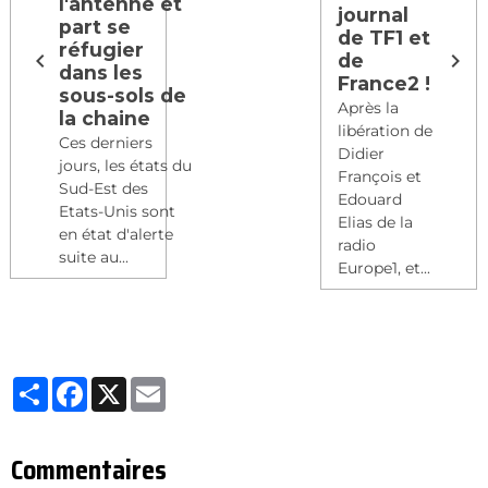
l'antenne et
journal
part se
de TF1 et
réfugier
de
dans les
France2 !
sous-sols de
Après la
la chaine
libération de
Ces derniers
Didier
jours, les états du
François et
Sud-Est des
Edouard
Etats-Unis sont
Elias de la
en état d'alerte
radio
suite au...
Europe1, et...
Partager
Facebook
X
Email
Commentaires