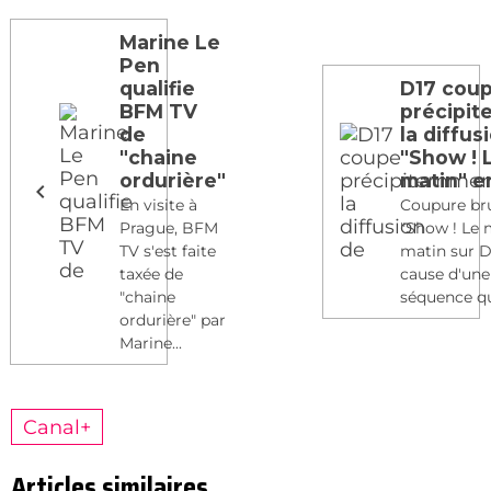
Marine Le
Pen
qualifie
D17 cou
BFM TV
précipi
de
la diffus
"chaine
"Show ! 
ordurière"
matin" e
En visite à
Coupure br
Prague, BFM
"Show ! Le 
TV s'est faite
matin sur D
taxée de
cause d'une
"chaine
séquence qui
ordurière" par
Marine...
Canal+
Articles similaires