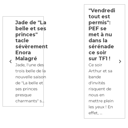
"Vendredi
tout est
Jade de "La
permis":
belle et ses
PEF se
princes"
met à nu
tacle
dans la
sévèrement
sérénade
Enora
ce soir
Malagré
sur TF1 !
Jade, l'une des
Ce soir
trois belle de la
Arthur et sa
nouvelle saison
bande
de "La belle et
d'invités
ses princes
risquent de
presque
nous en
charmants" s...
mettre plein
les yeux ! En
effet, ...