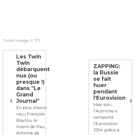
Crédit image © TF1
Les Twin
Twin
ZAPPING:
débarquent
la Russie
nus (ou
se fait
presque !)
huer
dans "Le
pendant
Grand
l'Eurovision
Journal"
Hier soir,
En plus d'avoir
l’Autriche a
reçu François
remporté
Bayrou, le
l’Eurovision
maire de Pau,
2014 grâce à
Antoine de