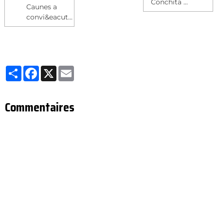
Conchita ...
Caunes a
convi&eacut...
Partager
Facebook
X
Email
Commentaires