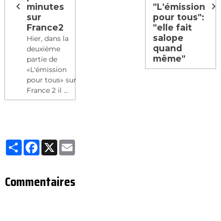
minutes
"L'émission
sur
pour tous":
France2
"elle fait
salope
Hier, dans la
quand
deuxième
même"
partie de
«L'émission
pour tous» sur
France 2 il ...
Partager
Facebook
X
Email
Commentaires