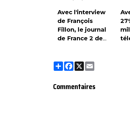
au journal de
po
France 2
Avec l'interview
Av
de François
27
Fillon, le journal
mil
de France 2 de
tél
Laurent
TF1
Delahousse a
bil
Partager
Facebook
X
Email
réunit plus de 7,8
pr
millions de
se
téléspectateurs.
Wal
Commentaires