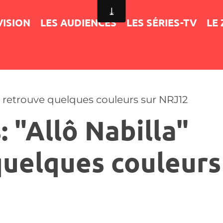
VISION
LES AUDIENCES
LES SÉRIES-TV
LE
a" retrouve quelques couleurs sur NRJ12
 "Allô Nabilla"
quelques couleurs