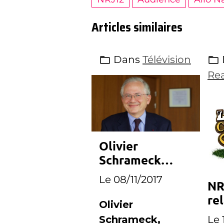
Articles similaires
Dans
Télévision
Rea
Olivier
Schrameck
nommé
Le 08/11/2017
NR
président du
rel
RIRM
Olivier
Fe
Le 
Schrameck,