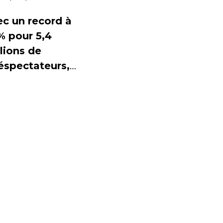
ur TF1
ec un record à
% pour 5,4
lions de
éspectateurs,
 dresse le
an de la
emière
maine de "The
l".