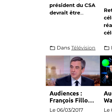
Cé
président du CSA
Ret
devrait être
cél
nommé à la
réa
présidence du
cél
RIRM
Dans
Télévision
Audiences :
Au
François Fillon
Wa
offre le record
bo
Le 06/03/2017
Le 