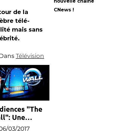
lébrités
nouvelle chaine
CNews !
our de la
èbre télé-
lité mais sans
ébrité.
Dans
Télévision
diences "The
ll": Une
nne semaine
06/03/2017