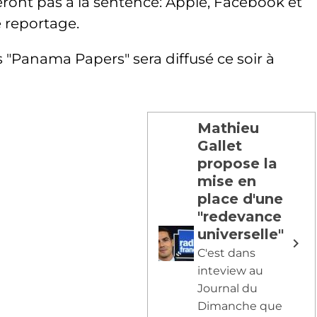
ront pas à la sentence: Apple, Facebook et
e reportage.
s "Panama Papers" sera diffusé ce soir à
Mathieu
Gallet
propose la
mise en
place d'une
"redevance
universelle"
C'est dans
inteview au
Journal du
Dimanche que