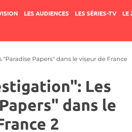
VISION
LES AUDIENCES
LES SÉRIES-TV
LE
s "Paradise Papers" dans le viseur de France
stigation": Les
Papers" dans le
France 2