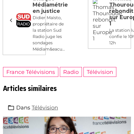
Médiamétrie
Thourou
en justice
rebondit
sur Euro
Didier Maïsto,
1
propriétaire de
la station Sud
La station l
Radio juge les
confie le 10
sondages
12h
Médiam&eacu...
France Télévisions
Radio
Télévision
Articles similaires
Dans
Télévision