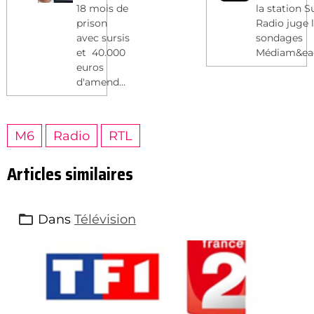
18 mois de
la station S
prison
Radio juge 
avec sursis
sondages
et 40.000
Médiam&eac
euros
d'amend...
M6
Radio
RTL
Articles similaires
Dans
Télévision