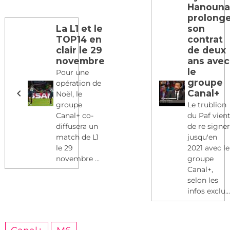
Hanoun
prolong
La L1 et le
son
TOP14 en
contrat
clair le 29
de deux
novembre
ans avec
le
Pour une
groupe
opération de
Canal+
Noël, le
groupe
Le trublion
Canal+ co-
du Paf vien
diffusera un
de re signe
match de L1
jusqu'en
le 29
2021 avec le
novembre ...
groupe
Canal+,
selon les
infos exclu..