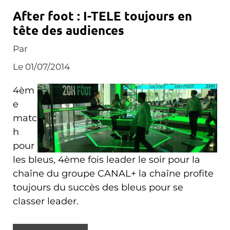
After foot : I-TELE toujours en
tête des audiences
Par
Le 01/07/2014
4èm
e
matc
h
pour
les bleus, 4ème fois leader le soir pour la
chaîne du groupe CANAL+ la chaîne profite
toujours du succès des bleus pour se
classer leader.