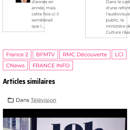
d'année en
Dans le cad
année, mais
d'une refon
cette fois-ci il
l'audiovisue
semblerait
public, le
que l...
ministère d
Culture r&ea
France 2
BFMTV
RMC Découverte
LCI
CNews
FRANCE INFO
Articles similaires
Dans
Télévision