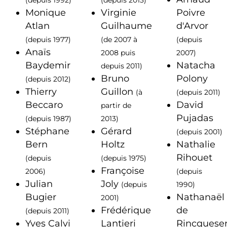
(depuis 1992)
(depuis 2013)
Monique
Virginie
Poivre
Atlan
Guilhaume
d'Arvor
(depuis 1977)
(de 2007 à
(depuis
Anaïs
2008 puis
2007)
Baydemir
Natacha
depuis 2011)
Bruno
Polony
(depuis 2012)
Thierry
Guillon
(à
(depuis 2011)
Beccaro
David
partir de
Pujadas
(depuis 1987)
2013)
Stéphane
Gérard
(depuis 2001)
Bern
Holtz
Nathalie
Rihouet
(depuis
(depuis 1975)
Françoise
2006)
(depuis
Julian
Joly
(depuis
1990)
Bugier
Nathanaël
2001)
Frédérique
de
(depuis 2011)
Yves Calvi
Lantieri
Rincquese