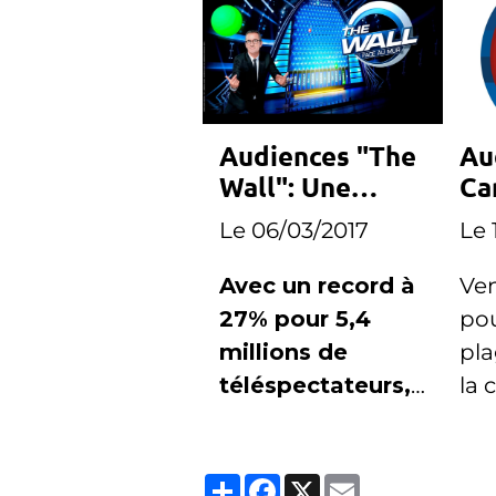
Audiences "The
Au
Wall": Une
Ca
bonne semaine
ra
Le 06/03/2017
Le 
pour TF1
ve
Avec un record à
Ven
27% pour 5,4
pou
millions de
pla
téléspectateurs,
la 
TF1 dresse le
enr
bilan de la
rec
Partager
Facebook
X
Email
première
bai