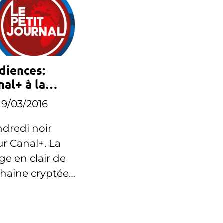
diences:
nal+ à la
masse ce
19/03/2016
ndredi
dredi noir
r Canal+. La
ge en clair de
chaine cryptée
egistre des
ords à la
sse.