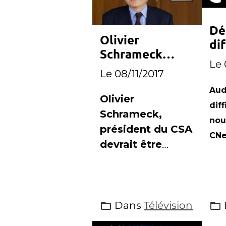
Dé
Olivier
dif
Schrameck
CN
Le 
nommé
Le 08/11/2017
président du
Aud
RIRM
Olivier
diff
Schrameck,
nou
président du CSA
CNe
devrait être
nommé à la
présidence du
RIRM
Dans
Télévision