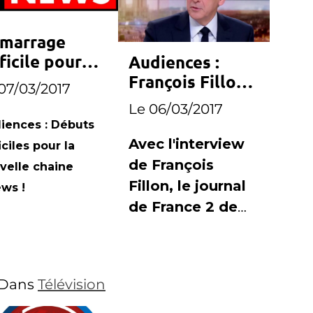
marrage
ficile pour
Audiences :
ews
François Fillon
07/03/2017
offre le record
Le 06/03/2017
au journal de
iences : Débuts
France 2
Avec l'interview
iciles pour la
de François
velle chaine
Fillon, le journal
ws !
de France 2 de
Laurent
Delahousse a
réunit plus de 7,8
Dans
Télévision
millions de
téléspectateurs.