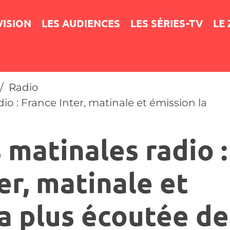
VISION
LES AUDIENCES
LES SÉRIES-TV
LE
Radio
o : France Inter, matinale et émission la
matinales radio :
er, matinale et
a plus écoutée de