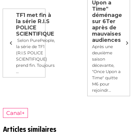
Upon a
Time"
TF1 met fin à
déménage
la série R.I.S
sur 6Ter
POLICE
après de
SCIENTIFIQUE
mauvaises
audiences
Selon PurePeople,
la série de TF1
Après une
(R.I.S POLICE
deuxième
SCIENTIFIQUE)
saison
prend fin. Toujours
décevante,
...
"Once Upon a
Time" quitte
M6 pour
rejoindr...
Canal+
Articles similaires