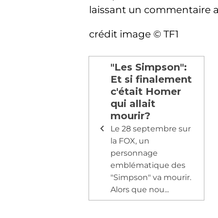
laissant un commentaire au
crédit image © TF1
"Les Simpson":
Et si finalement
c'était Homer
qui allait
mourir?
Le 28 septembre sur
la FOX, un
personnage
emblématique des
"Simpson" va mourir.
Alors que nou...