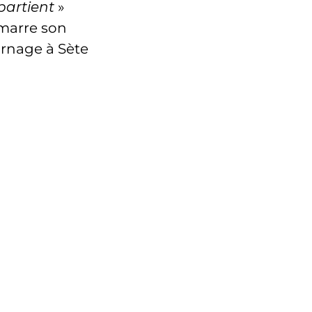
partient
»
marre son
rnage à Sète