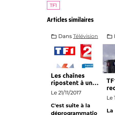
TF1
Articles similaires
Dans
Télévision
Les chaînes
TF
ripostent à une
re
programmation
Le 21/11/2017
Fr
imprévue de
Le 
Canal+
C'est suite à la
La
déprogrammatio