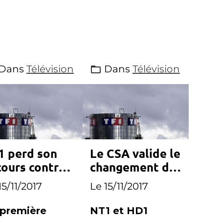
Dans
Télévision
Dans
Télévision
1 perd son
Le CSA valide le
cours contre
changement de
ance Info
noms de NT1 et
15/11/2017
Le 15/11/2017
HD1
 première
NT1 et HD1