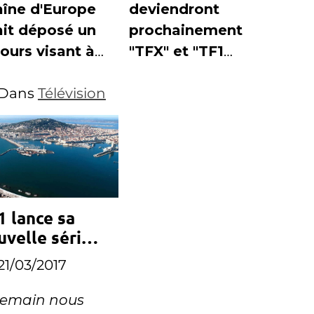
aîne d'Europe
deviendront
ait déposé un
prochainement
ours visant à
"TFX" et "TF1
uler la
Séries Films"
cision du CSA
Dans
Télévision
ttibution d'un
nal TNT à
nce Info.
1 lance sa
uvelle série
otidienne
21/03/2017
emain nous