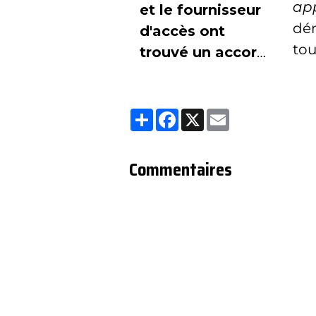
ap
et le fournisseur
dé
d'accès ont
tou
trouvé un accord
permettant la
reprise du
Partager
Facebook
X
Email
service MYTF1
sur le groupe
Télécom
Commentaires