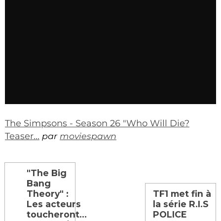
The Simpsons - Season 26 "Who Will Die?
Teaser...
par
moviespawn
"The Big
Bang
Theory" :
TF1 met fin à
Les acteurs
la série R.I.S
toucheront...
POLICE