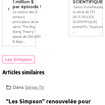
1 million $
SCIENTIFIQUE
par épisode !
Selon PurePeople,
Le salaire des 3
la série de TF1
acteurs
(R.I.S POLICE
principaux de la
SCIENTIFIQUE)
série "The Big
prend fin. Toujours
Bang Theory"
...
passe de 350.000
$ &agr...
Les Simpson
Articles similaires
Dans
Séries-TV
"Les Simpson" renouvelée pour