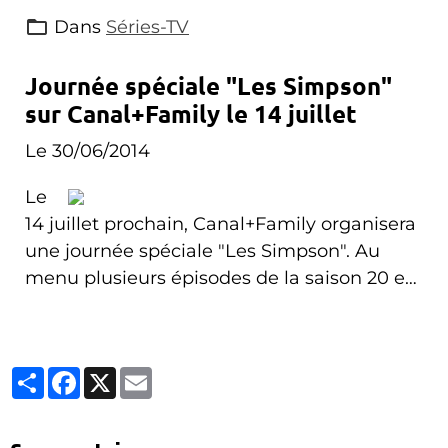
e
Dans
Séries-TV
sais
on
Journée spéciale "Les Simpson"
des Simpson, un personnage
sur Canal+Family le 14 juillet
emblématique de la série va mourir. Alors
Le 30/06/2014
que le mystère reste entier, LE ZAPPEUR a
mené son enquête pour vous apporter les
Le
premières pistes.
14 juillet prochain, Canal+Family organisera
une journée spéciale "Les Simpson". Au
menu plusieurs épisodes de la saison 20 et
21 et en supplément le film qui sera diffusé
à 20h45.
Partager
Facebook
X
Email