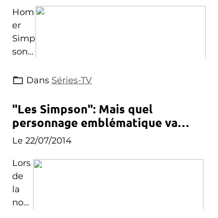
Hom
er
Simp
son a
lui
aussi
Dans
Séries-TV
relev
é le
"Les Simpson": Mais quel
défi
personnage emblématique va
de l'Ice Bucket Challenge après que
mourir?
Le 22/07/2014
plusieurs star l'ait fait.
Lors
de
la
nou
vell