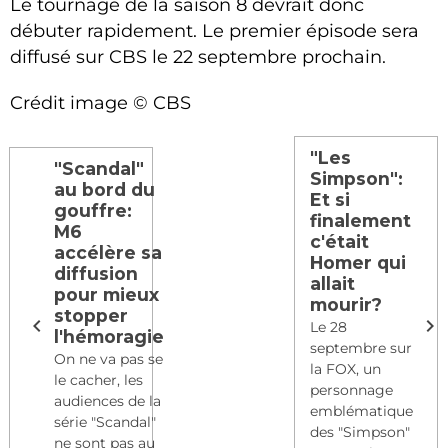
Le tournage de la saison 8 devrait donc
débuter rapidement. Le premier épisode sera
diffusé sur CBS le 22 septembre prochain.
Crédit image
©
CBS
"Les
"Scandal"
Simpson":
au bord du
Et si
gouffre:
finalement
M6
c'était
accélère sa
Homer qui
diffusion
allait
pour mieux
mourir?
stopper
Le 28
l'hémoragie
septembre sur
On ne va pas se
la FOX, un
le cacher, les
personnage
audiences de la
emblématique
série "Scandal"
des "Simpson"
ne sont pas au