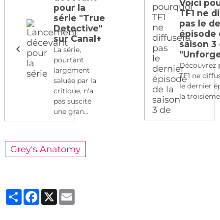
Voici po
pour la
TF1 ne d
série "True
pas le d
Detective"
épisode 
sur Canal+
saison 3
La série,
"Unforge
pourtant
Découvrez 
largement
TF1 ne diffu
saluée par la
le dernier 
critique, n'a
la troisième 
pas suscité
une gran...
Grey's Anatomy
Partager
Facebook
X
Email