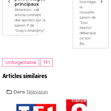
tournage,
principaux
la
Attention : cet
nouvelle
article contient
saison de
des spoilers sur la
"Doc
saison 11 de
Martin"
"Grey's Anatomy".
débarque
ce soir
&a...
Unforgettable
TF1
Articles similaires
Dans
Télévision