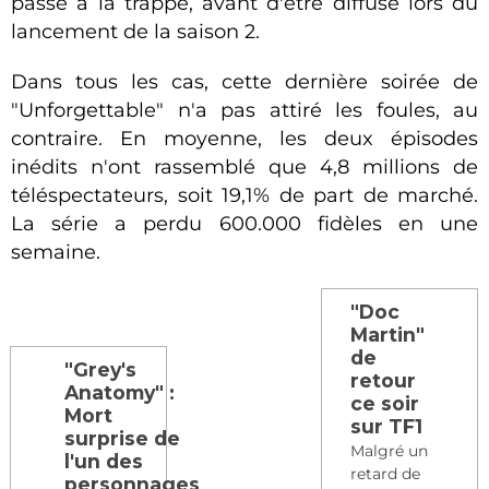
passé à la trappe, avant d'être diffusé lors du
lancement de la saison 2.
Dans tous les cas, cette dernière soirée de
"Unforgettable" n'a pas attiré les foules, au
contraire. En moyenne, les deux épisodes
inédits n'ont rassemblé que 4,8 millions de
téléspectateurs, soit 19,1% de part de marché.
La série a perdu 600.000 fidèles en une
semaine.
"Doc
Martin"
de
"Grey's
retour
Anatomy" :
ce soir
Mort
sur TF1
surprise de
Malgré un
l'un des
retard de
personnages