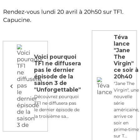
Rendez-vous lundi 20 avril à 20h50 sur TF1.
Capucine.
Téva
lance
"Jane
Voici pourquoi
The
TF1 ne diffusera
Virgin"
pas le dernier
ce soir à
épisode de la
20h40
saison 3 de
"Jane The
"Unforgettable"
Virgin", une
Découvrez pourquoi
nouvelle
TF1 ne diffusera pas
série
le dernier épisode de
américaine,
la troisième sa...
arrive ce
soir en
prime-time
sur T...