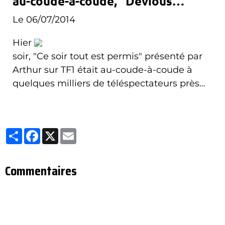
au-coude-à-coude, "Devious
commencer à émettre après cette heure-ci.
Maids" continue de plonger
Le 06/07/2014
Hier
soir, "Ce soir tout est permis" présenté par
Arthur sur TF1 était au-coude-à-coude à
quelques milliers de téléspectateurs près
avec "Fort Boyard" sur France2. Côté des
autres chaines, France3 résiste bien tandis
que M6 et "Devious Maids" continuent leur
Partager
Facebook
X
Email
déscente et se font talonner par France5.
Commentaires