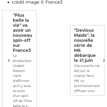
crédit image © France3
"Plus
belle la
vie" va
avoir un
"Devious
nouveau
Maids", la
spin-off
nouvelle
sur
série de
France3
M6
débarque
Le
le 21 juin
producteur
Hubert
Découverte cet
Besson
été sur la
vient
chaine Téva,
d'affirmer
M6 va
qu'il y aura
prochainement
la suite
diffuser une ...
d'un spin-
off de "Plus
belle la v...