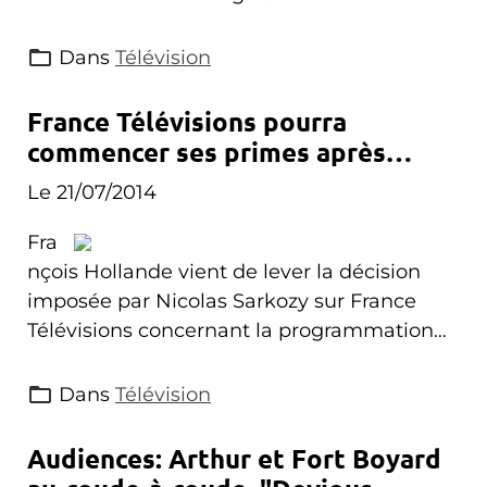
générique pour ses 10 ans d'existence... et
bien d'autres surprises !
Dans
Télévision
France Télévisions pourra
commencer ses primes après
20h35
Le 21/07/2014
Fra
nçois Hollande vient de lever la décision
imposée par Nicolas Sarkozy sur France
Télévisions concernant la programmation
des programmes de première partie de
soirée. Nicolas Sarkozy interdisait le
Dans
Télévision
commencement des programmes de
première partie de soirée après 20h35.
Audiences: Arthur et Fort Boyard
Désormais France Télévisions pourra