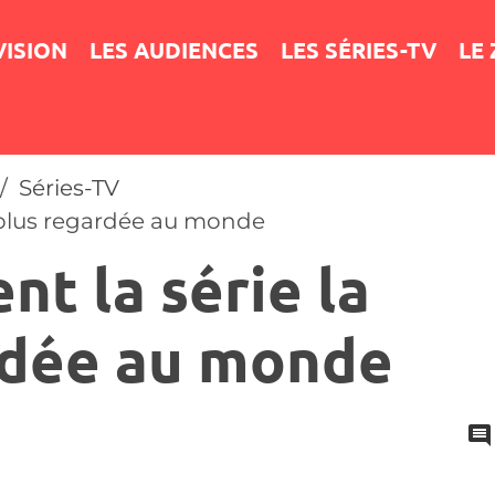
VISION
LES AUDIENCES
LES SÉRIES-TV
LE
Séries-TV
a plus regardée au monde
nt la série la
rdée au monde