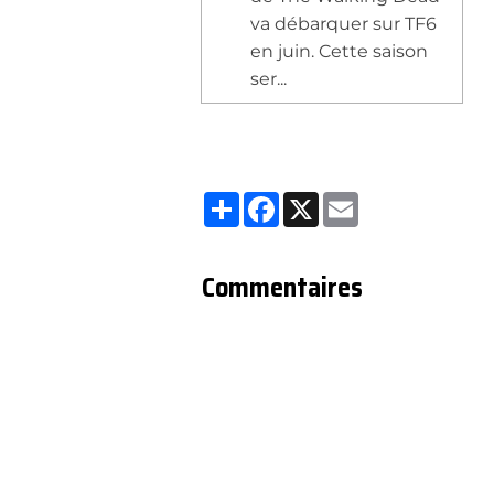
va débarquer sur TF6
en juin. Cette saison
ser...
Partager
Facebook
X
Email
Commentaires