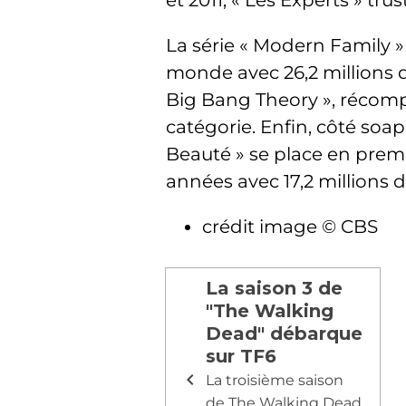
et 2011, « Les Experts » tru
La série « Modern Family » 
monde avec 26,2 millions d
Big Bang Theory », récomp
catégorie. Enfin, côté soap
Beauté » se place en prem
années avec 17,2 millions d
crédit image © CBS
La saison 3 de
"The Walking
Dead" débarque
sur TF6
La troisième saison
de The Walking Dead