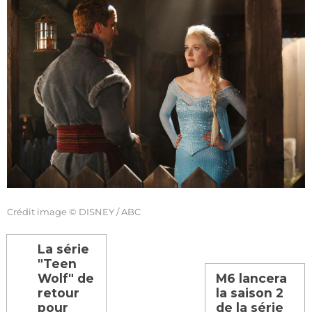
Crédit image © DISNEY / ABC
La série
"Teen
Wolf" de
M6 lancera
retour
la saison 2
pour
de la série