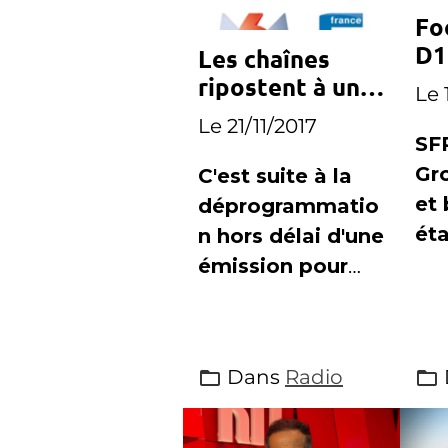
Fo
D1
Les chaînes
le
ripostent à une
Le 
fi
programmation
Le 21/11/2017
imprévue de
SF
Canal+
Gr
C'est suite à la
et 
déprogrammatio
éta
n hors délai d'une
pou
émission pour
dif
diffuser un
sur
match de Ligue1,
re
que Canal+ s'est
Dans
Radio
du 
attiré les foudres
fém
des chaînes
tél
concurrentes