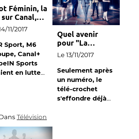
ot Féminin, la
 sur Canal,
s Bleues
14/11/2017
Quel avenir
lent sur M6
pour "La
R Sport, M6
Nouvelle Star" ?
oupe, Canal+
Le 13/11/2017
beIN Sports
Seulement après
ient en lutte
un numéro, le
r les
télé-crochet
férents packs
s'effondre déjà
 la
pour son second
transmission
Dans
Télévision
numéro.
football
inin à la
évision.