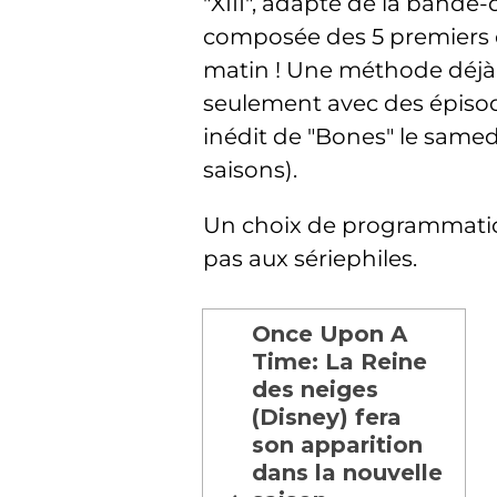
"XIII", adapté de la bande
composée des 5 premiers épi
matin ! Une méthode déjà 
seulement avec des épisod
inédit de "Bones" le samedi
saisons).
Un choix de programmation
pas aux sériephiles.
Once Upon A
Time: La Reine
des neiges
(Disney) fera
son apparition
dans la nouvelle