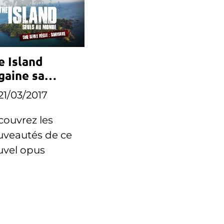
e Island
gaine sa
oisième
21/03/2017
ison
ouvrez les
uveautés de ce
uvel opus