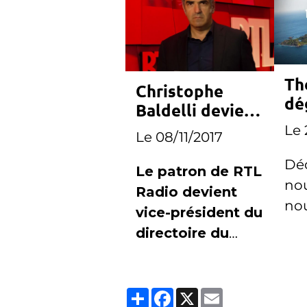
Th
Christophe
dé
Baldelli devient
tr
vice-président
Le 
Le 08/11/2017
sa
du directoire du
Déc
groupe M6
Le patron de RTL
no
Radio devient
no
vice-président du
directoire du
Groupe M6, en
charge de la
Partager
Facebook
X
Email
radio et de