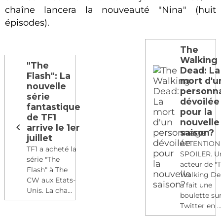
chaîne lancera la nouveauté "Nina" (huit
épisodes).
The
Walking
"The
Dead: La
Flash": La
mort d'u
nouvelle
personn
série
dévoilée
fantastique
pour la
de TF1
nouvelle
arrive le 1er
saison?
juillet
ATTENTION
TF1 a acheté la
SPOILER. U
série "The
acteur de "
Flash" à The
Walking De
CW aux Etats-
a fait une
Unis. La cha...
boulette su
Twitter en ..