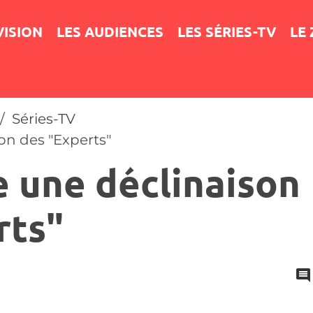
VISION
LES AUDIENCES
LES SÉRIES-TV
LE
Séries-TV
son des "Experts"
e une déclinaison
rts"