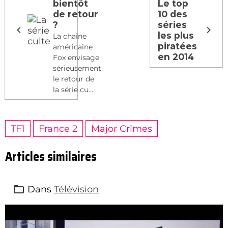
bientôt
Le top
de retour
10 des
?
séries
les plus
La chaîne
piratées
américaine
en 2014
Fox envisage
sérieusement
le retour de
la série cu...
TF1
France 2
Major Crimes
Articles similaires
Dans
Télévision