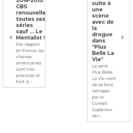
2014-2015:
suite à
CBS
une
renouvelle
scène
toutes ses
avec de
séries
la
sauf ... Le
drogue
Mentalist !
dans
Par rapport
"Plus
en France, les
Belle La
chaines
Vie"
américaines
La série
sont très
Plus Belle
précoces et
La Vie vient
font d...
de se faire
rattraper
par le
Conseil
Supérieur
de l...