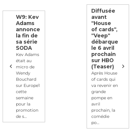
Diffusée
W9: Kev
avant
Adams
"House
annonce
of cards",
la fin de
"Veep"
sa série
débarque
SODA
le 6 avril
prochain
Kev Adams
sur HBO
était au
(Teaser)
micro de
Wendy
Après House
Bouchard
of cards qui
sur Europe1
va revenir en
cette
grande
semaine
pompe en
pour la
avril
promotion
prochain, la
de s...
comédie
po...