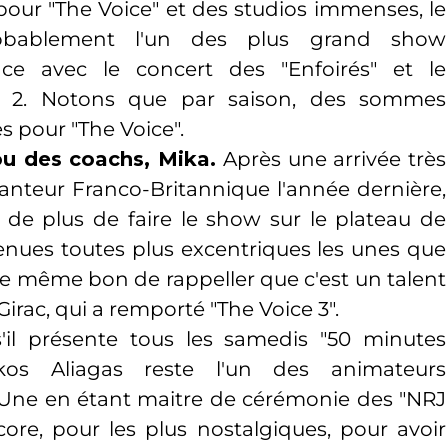
pour "The Voice" et des studios immenses, le
robablement l'un des plus grand show
nce avec le concert des "Enfoirés" et le
e 2. Notons que par saison, des sommes
es pour "The Voice".
fou des coachs, Mika.
Après une arrivée très
nteur Franco-Britannique l'année dernière,
de plus de faire le show sur le plateau de
tenues toutes plus excentriques les unes que
t de même bon de rappeller que c'est un talent
irac, qui a remporté "The Voice 3".
l présente tous les samedis "50 minutes
ikos Aliagas reste l'un des animateurs
Une en étant maitre de cérémonie des "NRJ
re, pour les plus nostalgiques, pour avoir