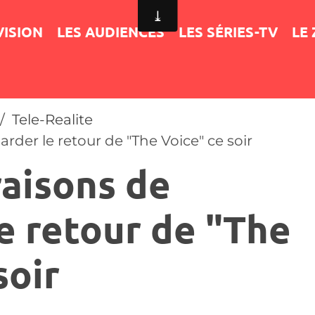
VISION
LES AUDIENCES
LES SÉRIES-TV
LE
Tele-Realite
rder le retour de "The Voice" ce soir
raisons de
e retour de "The
soir