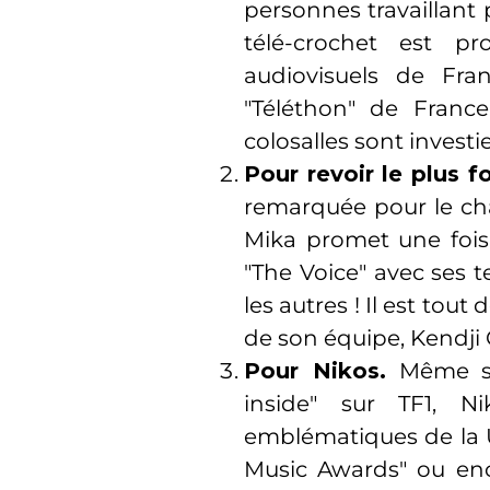
personnes travaillant 
télé-crochet est p
audiovisuels de Fra
"Téléthon" de Franc
colosalles sont investi
Pour revoir le plus 
remarquée pour le cha
Mika promet une fois 
"The Voice" avec ses 
les autres ! Il est tou
de son équipe, Kendji G
Pour Nikos.
Même s'i
inside" sur TF1, N
emblématiques de la 
Music Awards" ou enco