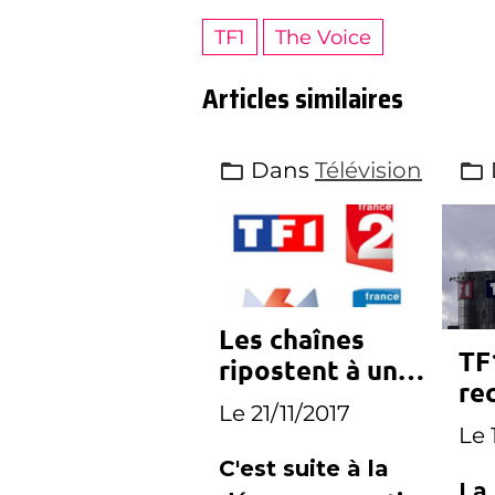
TF1
The Voice
Articles similaires
Dans
Télévision
Les chaînes
TF
ripostent à une
re
programmation
Le 21/11/2017
Fr
imprévue de
Le 
Canal+
C'est suite à la
La