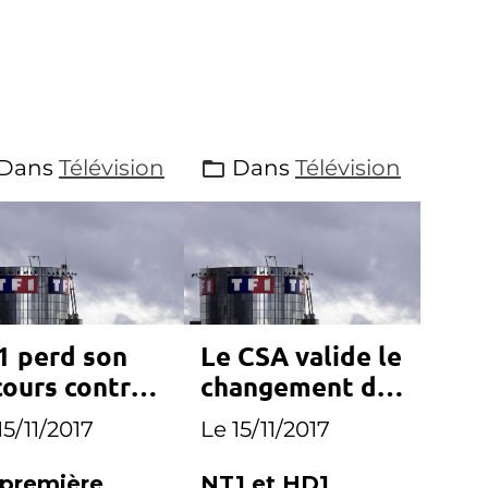
Dans
Télévision
Dans
Télévision
1 perd son
Le CSA valide le
cours contre
changement de
ance Info
noms de NT1 et
15/11/2017
Le 15/11/2017
HD1
 première
NT1 et HD1