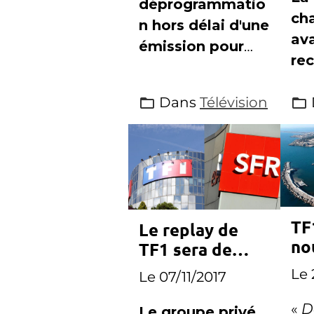
déprogrammatio
ch
n hors délai d'une
av
émission pour
rec
diffuser un
ann
match de Ligue1,
Dans
Télévision
dé
que Canal+ s'est
d'a
attiré les foudres
ca
des chaînes
Fra
concurrentes
TF
Le replay de
no
TF1 sera de
qu
retour dès
Le 
Le 07/11/2017
demain sur SFR
«
D
Le groupe privé