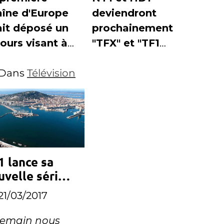
aîne d'Europe
deviendront
ait déposé un
prochainement
ours visant à
"TFX" et "TF1
uler la
Séries Films"
cision du CSA
Dans
Télévision
ttibution d'un
nal TNT à
nce Info.
1 lance sa
uvelle série
otidienne
21/03/2017
emain nous