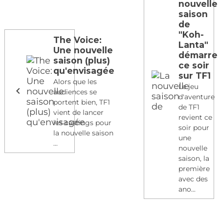
nouvelle
saison
de
"Koh-
The Voice:
Lanta"
Une nouvelle
démarre
saison (plus)
ce soir
qu'envisagée
sur TF1
Alors que les
Le jeu
audiences se
d'aventure
portent bien, TF1
de TF1
vient de lancer
revient ce
les castings pour
soir pour
la nouvelle saison
une
...
nouvelle
saison, la
première
avec des
ano...