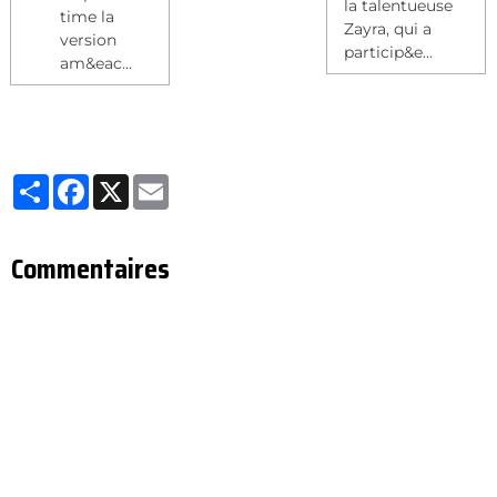
la talentueuse
time la
Zayra, qui a
version
particip&e...
am&eac...
Partager
Facebook
X
Email
Commentaires