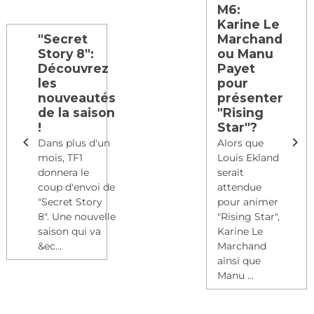
M6:
Karine Le
"Secret
Marchand
Story 8":
ou Manu
Découvrez
Payet
les
pour
nouveautés
présenter
de la saison
"Rising
!
Star"?
Dans plus d'un
Alors que
mois, TF1
Louis Ekland
donnera le
serait
coup d'envoi de
attendue
"Secret Story
pour animer
8". Une nouvelle
"Rising Star",
saison qui va
Karine Le
&ec...
Marchand
ainsi que
Manu ...