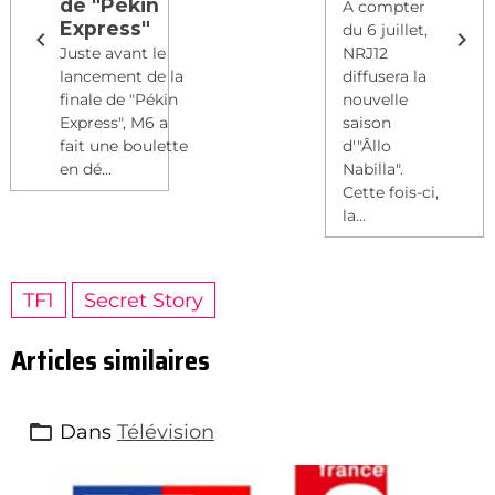
de "Pékin
A compter
Express"
du 6 juillet,
Juste avant le
NRJ12
lancement de la
diffusera la
finale de "Pékin
nouvelle
Express", M6 a
saison
fait une boulette
d'"Âllo
en dé...
Nabilla".
Cette fois-ci,
la...
TF1
Secret Story
Articles similaires
Dans
Télévision