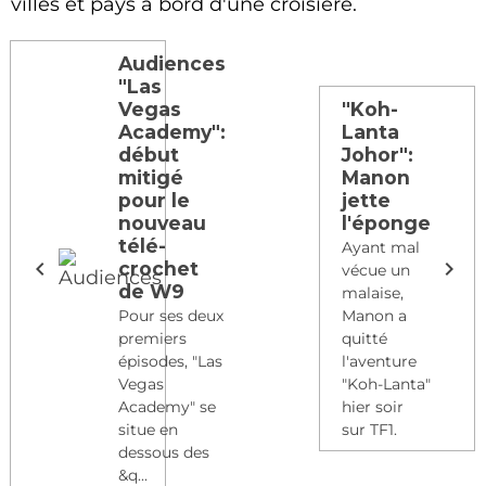
villes et pays à bord d'une croisière.
Audiences
"Las
Vegas
"Koh-
Academy":
Lanta
début
Johor":
mitigé
Manon
pour le
jette
nouveau
l'éponge
télé-
Ayant mal
crochet
vécue un
de W9
malaise,
Pour ses deux
Manon a
premiers
quitté
épisodes, "Las
l'aventure
Vegas
"Koh-Lanta"
Academy" se
hier soir
situe en
sur TF1.
dessous des
&q...