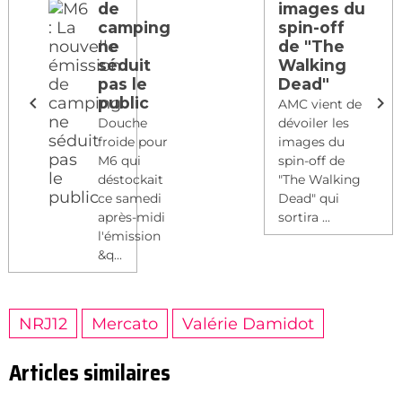
de
images du
camping
spin-off
ne
de "The
séduit
Walking
pas le
Dead"
public
AMC vient de
Douche
dévoiler les
froide pour
images du
M6 qui
spin-off de
déstockait
"The Walking
ce samedi
Dead" qui
après-midi
sortira ...
l'émission
&q...
NRJ12
Mercato
Valérie Damidot
Articles similaires