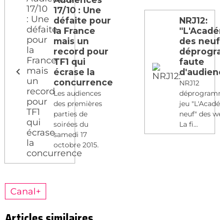
17/10 : Une
défaite pour
NRJ12:
la France
"L'Acad
mais un
des neuf
record pour
déprog
TF1 qui
faute
écrase la
d'audien
concurrence
NRJ12
Les audiences
déprogram
des premières
jeu "L'Acad
parties de
neuf" des w
soirées du
La fi...
samedi 17
octobre 2015.
Canal+
Articles similaires