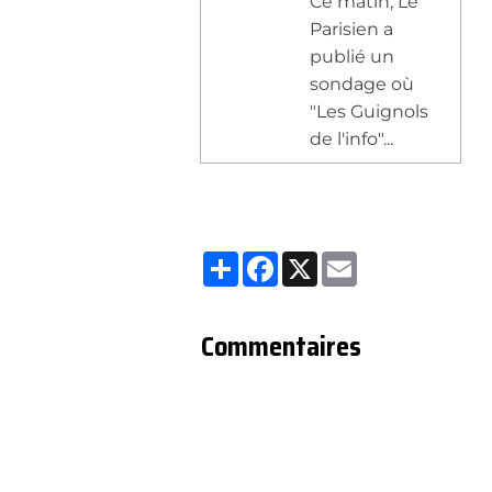
Ce matin, Le
Parisien a
publié un
sondage où
"Les Guignols
de l'info"...
Partager
Facebook
X
Email
Commentaires