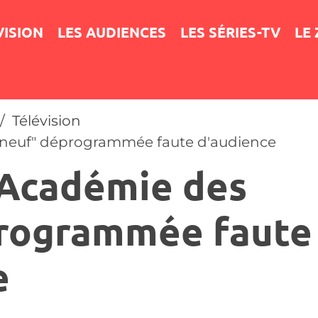
VISION
LES AUDIENCES
LES SÉRIES-TV
LE
Télévision
 neuf" déprogrammée faute d'audience
'Académie des
rogrammée faute
e