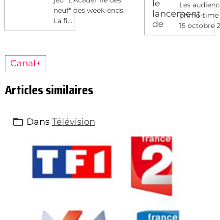
Les audienc
neuf" des week-ends.
prime-time 
La fi...
15 octobre 2
Canal+
Articles similaires
Dans
Télévision