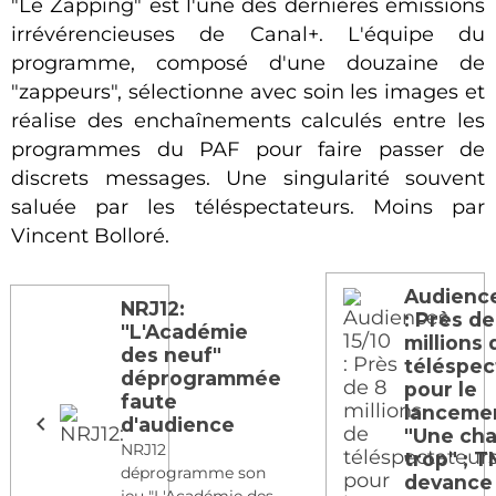
"Le Zapping" est l'une des dernières émissions
irrévérencieuses de Canal+. L'équipe du
programme, composé d'une douzaine de
"zappeurs", sélectionne avec soin les images et
réalise des enchaînements calculés entre les
programmes du PAF pour faire passer de
discrets messages. Une singularité souvent
saluée par les téléspectateurs. Moins par
Vincent Bolloré.
Audience
NRJ12:
: Près de
"L'Académie
millions 
des neuf"
téléspec
déprogrammée
pour le
faute
lanceme
d'audience
"Une ch
NRJ12
trop" ; 
déprogramme son
devance
jeu "L'Académie des