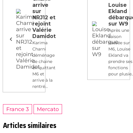
arrive
Louise
sur
Ekland
NRJ12 et
débarqu
rejoint
sur W9
Valérie
Après une
Damidot
saison
Karima
passée sur
Charni
M6, Louise
déménage
Ekland va
de chaine
prendre ses
en quittant
fonctions
M6 et
pour plusie..
arrive à la
rentré...
France 3
Mercato
Articles similaires